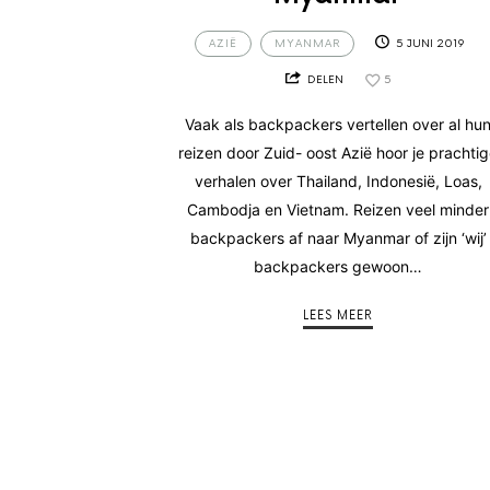
AZIË
MYANMAR
5 JUNI 2019
DELEN
5
Vaak als backpackers vertellen over al hu
reizen door Zuid- oost Azië hoor je prachti
verhalen over Thailand, Indonesië, Loas,
Cambodja en Vietnam. Reizen veel minder
backpackers af naar Myanmar of zijn ‘wij’
backpackers gewoon…
LEES MEER